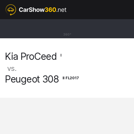
I
Kia ProCeed
360°
Shooting Brake GT Line [19-24]
Kia ProCeed
I
vs.
Peugeot 308
II FL2017