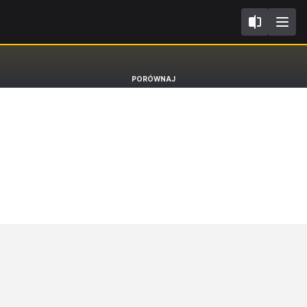
II FL2017
Peugeot 308
PORÓWNAJ
Hatchback GTI [13-21]