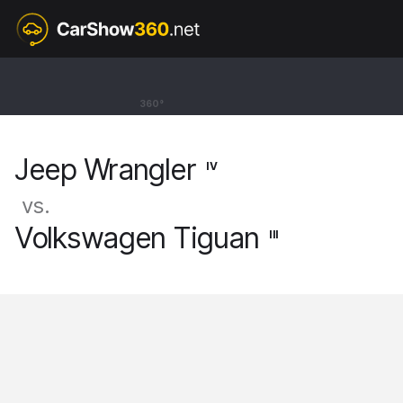
IV
Jeep Wrangler
360°
SUV 80th Anniversary [17-]
Jeep Wrangler
IV
vs.
Volkswagen Tiguan
III