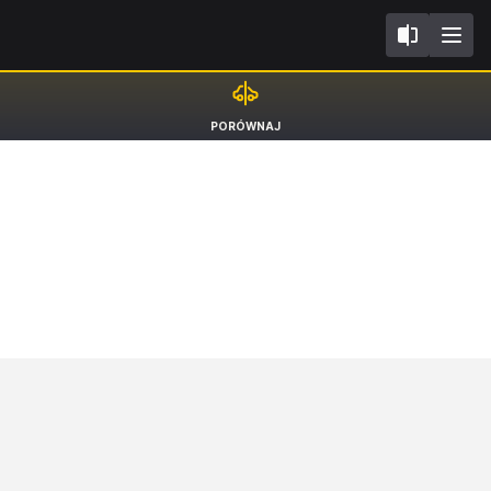
III FL2018
Hyundai Tucson
PORÓWNAJ
SUV [15-20]