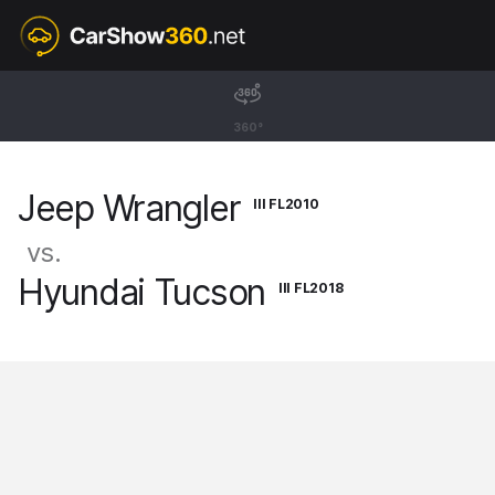
III FL2010
Jeep Wrangler
360°
SUV [07-17]
Jeep Wrangler
III FL2010
vs.
Hyundai Tucson
III FL2018