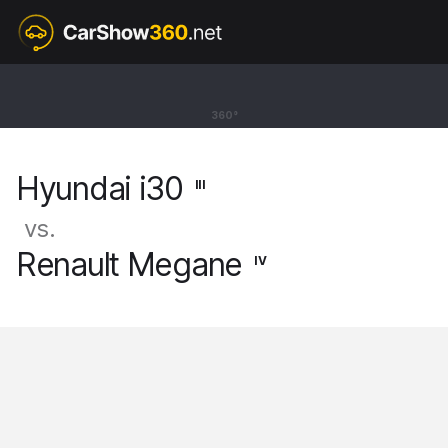
III
Hyundai i30
360°
Kombi [17-]
Hyundai i30
III
vs.
Renault Megane
IV