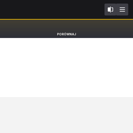
IV
Renault Megane
PORÓWNAJ
Hatchback R.S Trophy-R [16-]