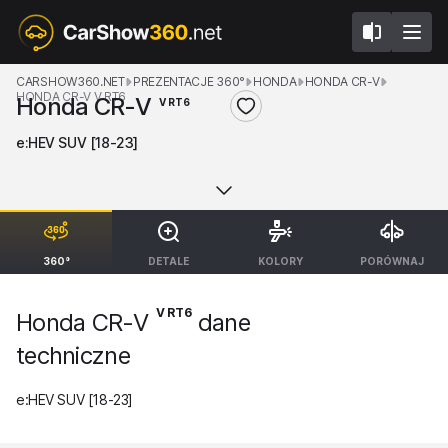
CARSHOW360.NET
PREZENTACJE 360°
HONDA
HONDA CR-V
HONDA CR-V V RT6
Honda CR-V
V RT6
e:HEV SUV [18-23]
360°
DETALE
KOLORY
PORÓWNAJ
V RT6
Honda CR-V
dane
techniczne
e:HEV SUV [18-23]