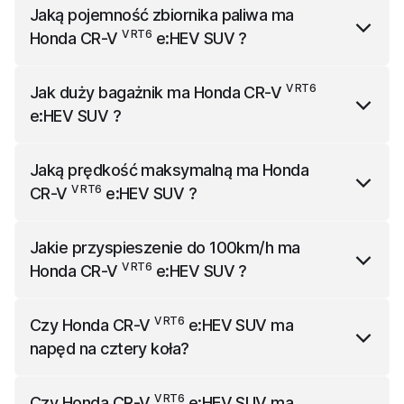
Honda CR-V
e:HEV SUV
ma 4600 mm długości,
Jaką pojemność zbiornika paliwa ma
2118 mm szerokości (z lusterkami) i 1689 mm
V RT6
Honda CR-V
e:HEV SUV
?
wysokości.
V RT6
Honda CR-V
e:HEV SUV
ma bak o pojemności 57
V RT6
Jak duży bagażnik ma
Honda CR-V
l.
e:HEV SUV
?
V RT6
Honda CR-V
e:HEV SUV
ma bagażnik o
Jaką prędkość maksymalną ma
Honda
pojemności 497 l.
V RT6
CR-V
e:HEV SUV
?
V RT6
Honda CR-V
e:HEV SUV
ma prędkość
Jakie przyspieszenie do 100km/h ma
maksymalną 180 km/h.
V RT6
Honda CR-V
e:HEV SUV
?
V RT6
Honda CR-V
e:HEV SUV
przyspiesza do 100km/h
V RT6
Czy
Honda CR-V
e:HEV SUV
ma
w 9.2 s.
napęd na cztery koła?
V RT6
Honda CR-V
e:HEV SUV
ma napęd na cztery
V RT6
Czy
Honda CR-V
e:HEV SUV
ma