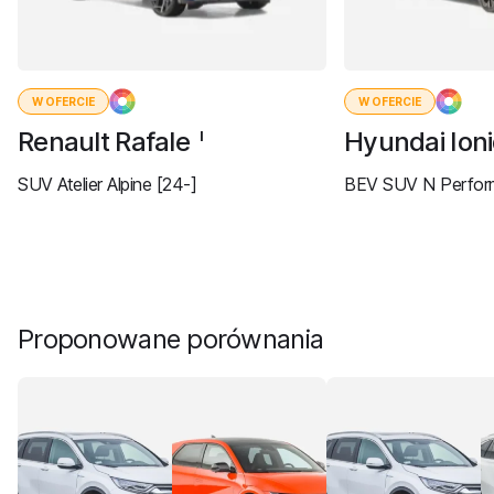
W OFERCIE
W OFERCIE
Renault Rafale
Hyundai Ion
I
SUV Atelier Alpine [24-]
BEV SUV N Perform
Proponowane porównania