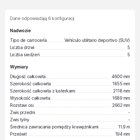
Dane odpowiadają
6
konfiguracji
Nadwozie
Tipo de carrocería
Vehículo utilitario deportivo (SUV)
Liczba drzwi
5
Liczba siedzeń
5
Wymiary
Długość całkowita
4600 mm
Szerokość całkowita
1855 mm
Szerokość całkowita z lusterkami
2118 mm
Wysokość całkowita
1689 mm
Rozstaw osi
2662 mm
Zwis przedni
-
Zwis tylny
-
Średnica zawracania pomiędzy krawężnikami
11.9 m
Prześwit
194 mm