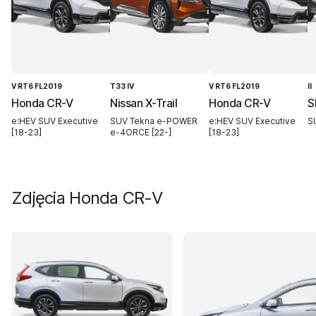
V RT6 FL2019
T33 IV
V RT6 FL2019
II
Honda CR-V
Nissan X-Trail
Honda CR-V
S
e:HEV SUV Executive
SUV Tekna e-POWER
e:HEV SUV Executive
S
[18-23]
e-4ORCE [22-]
[18-23]
Zdjęcia
Honda CR-V