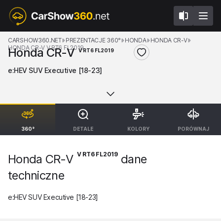
CARSHOW360.NET
PREZENTACJE 360°
HONDA
HONDA CR-V
HONDA CR-V V RT6 FL2019
Honda CR-V
V RT6 FL2019
e:HEV SUV Executive [18-23]
360°
DETALE
KOLORY
PORÓWNAJ
V RT6 FL2019
Honda CR-V
dane
techniczne
e:HEV SUV Executive [18-23]