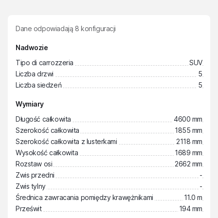
Dane odpowiadają
8
konfiguracji
Nadwozie
Tipo di carrozzeria
SUV
Liczba drzwi
5
Liczba siedzeń
5
Wymiary
Długość całkowita
4600 mm
Szerokość całkowita
1855 mm
Szerokość całkowita z lusterkami
2118 mm
Wysokość całkowita
1689 mm
Rozstaw osi
2662 mm
Zwis przedni
-
Zwis tylny
-
Średnica zawracania pomiędzy krawężnikami
11.0 m
Prześwit
194 mm