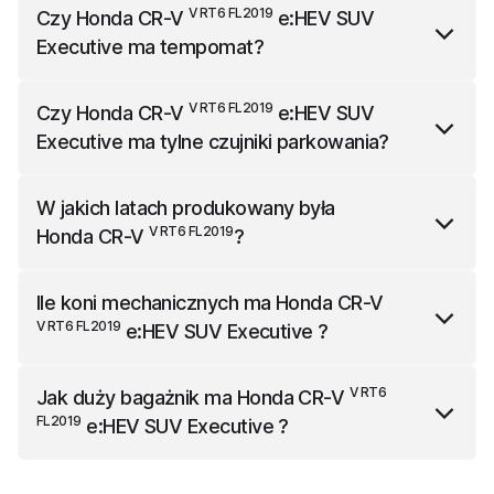
Honda CR-V
e:HEV SUV Executive
ma
V RT6 FL2019
Czy
Honda CR-V
e:HEV SUV
4600 mm długości, 2118 mm szerokości (z lusterkami)
Executive
ma tempomat?
i 1689 mm wysokości.
V RT6 FL2019
Honda CR-V
e:HEV SUV Executive
nie ma
V RT6 FL2019
Czy
Honda CR-V
e:HEV SUV
tempomatu.
Executive
ma tylne czujniki parkowania?
V RT6 FL2019
Honda CR-V
e:HEV SUV Executive
ma w
W jakich latach produkowany była
standardzie tylne czujniki parkowania.
V RT6 FL2019
Honda CR-V
?
V RT6 FL2019
Honda CR-V
była produkowany w latach
Ile koni mechanicznych ma
Honda CR-V
od 2018 roku do 2023 roku.
V RT6 FL2019
e:HEV SUV Executive
?
V RT6 FL2019
Honda CR-V
e:HEV SUV Executive
ma 184
V RT6
Jak duży bagażnik ma
Honda CR-V
koni mechanicznych.
FL2019
e:HEV SUV Executive
?
V RT6 FL2019
Honda CR-V
e:HEV SUV Executive
ma