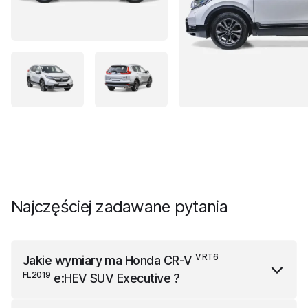
Najczęściej zadawane pytania
V RT6
Jakie wymiary ma
Honda CR-V
FL2019
e:HEV SUV Executive
?
V RT6 FL2019