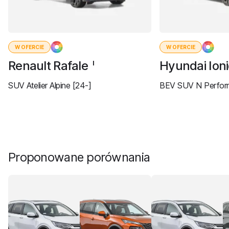
W OFERCIE
W OFERCIE
Renault Rafale
Hyundai Ion
I
SUV Atelier Alpine [24-]
BEV SUV N Perform
Proponowane porównania