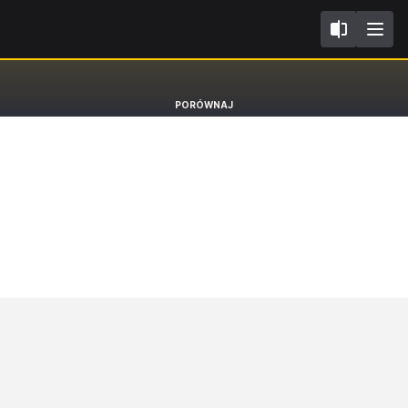
II FL2019
Renault Koleos
PORÓWNAJ
SUV Initiale Paris [17-23]