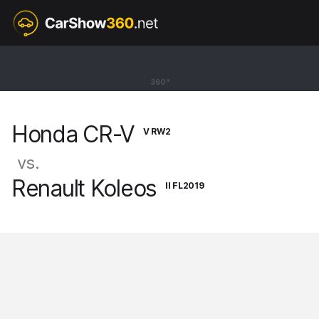
V RW2
Honda CR-V
360°
SUV [18-23]
Honda CR-V
V RW2
vs.
Renault Koleos
II FL2019