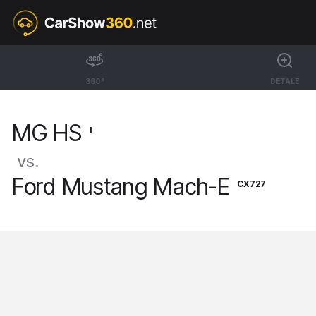
I
MG HS
360°
DETALE
SUV Exclusive [18-25]
MG HS
I
vs.
Ford Mustang Mach-E
CX727