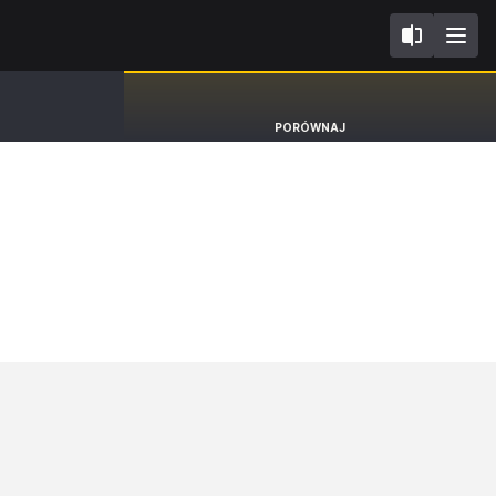
II
Fiat Tipo
PORÓWNAJ
Kombi [15-26]