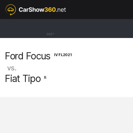
IV FL2021
Ford Focus
360°
Hatchback ST X [18-25]
Ford Focus
IV FL2021
vs.
Fiat Tipo
II