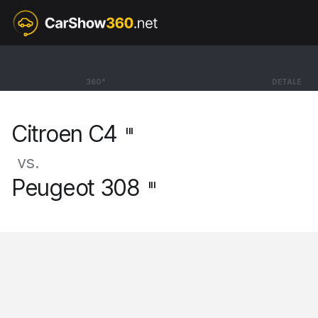
III
Citroen C4
360°
DETALE
Hatchback Max [20-]
Citroen C4
III
vs.
Peugeot 308
III