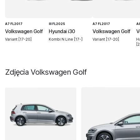
A7 FL2017
III FL2025
A7 FL2017
A
Volkswagen Golf
Hyundai i30
Volkswagen Golf
V
Variant [17-20]
Kombi N Line [17-]
Variant [17-20]
H
[2
Zdjęcia
Volkswagen Golf