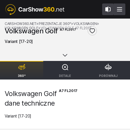
CARSHOW360.NET
PREZENTACJE 360°
VOLKSWAGEN
VOLKSWAGEN GOLF
VOLKSWAGEN GOLF A7 FL2017
Volkswagen Golf
A7 FL2017
Variant [17-20]
360°
DETALE
PORÓWNAJ
A7 FL2017
Volkswagen Golf
dane techniczne
Variant [17-20]