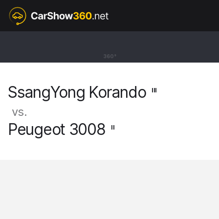
III
SsangYong Korando
360°
SUV [11-19]
SsangYong Korando
III
vs.
Peugeot 3008
II