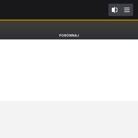
II
Peugeot 3008
PORÓWNAJ
SUV [16-24]