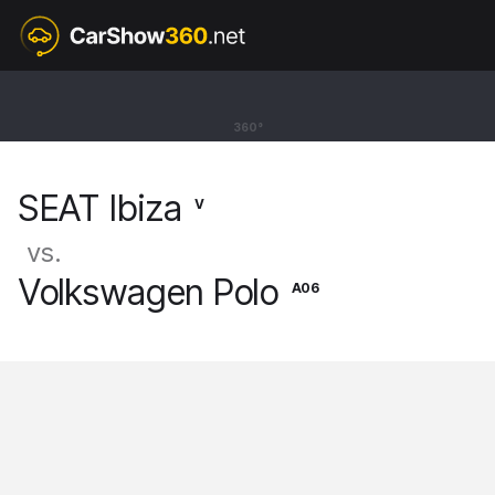
V
SEAT Ibiza
360°
Hatchback [17-]
SEAT Ibiza
V
vs.
Volkswagen Polo
A06