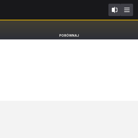
A06
Volkswagen Polo
PORÓWNAJ
Hatchback [17-]