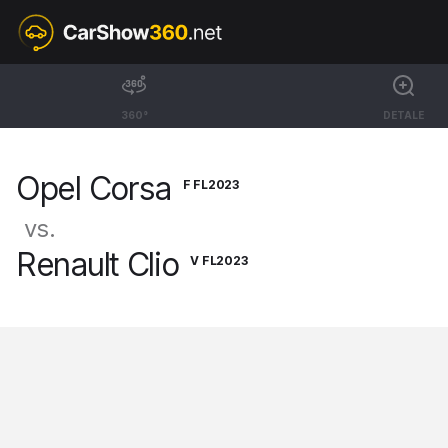
F FL2023
Opel Corsa
360°
DETALE
Hatchback GS [19-]
Opel Corsa
F FL2023
vs.
Renault Clio
V FL2023