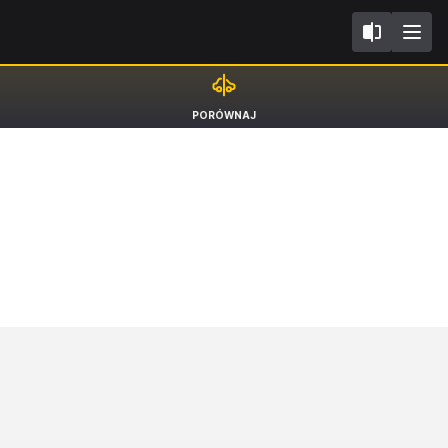
I
SEAT Tarraco
PORÓWNAJ
SUV Xcellence [18-24]