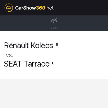
II
Renault Koleos
360°
SUV [17-23]
Renault Koleos
II
vs.
SEAT Tarraco
I