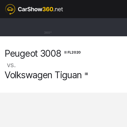
II FL2020
Peugeot 3008
360°
SUV GT Hybrid4 [16-24]
Peugeot 3008
II FL2020
vs.
Volkswagen Tiguan
III