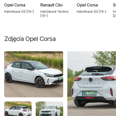
Opel Corsa
Renault Clio
Opel Corsa
S
Hatchback GS [19-]
Hatchback Techno
Hatchback GS [19-]
H
[19-]
[2
Zdjęcia
Opel Corsa