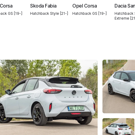
 Corsa
Skoda Fabia
Opel Corsa
Dacia Sa
ack GS [19-]
Hatchback Style [21-]
Hatchback GS [19-]
Hatchback
Extreme [21