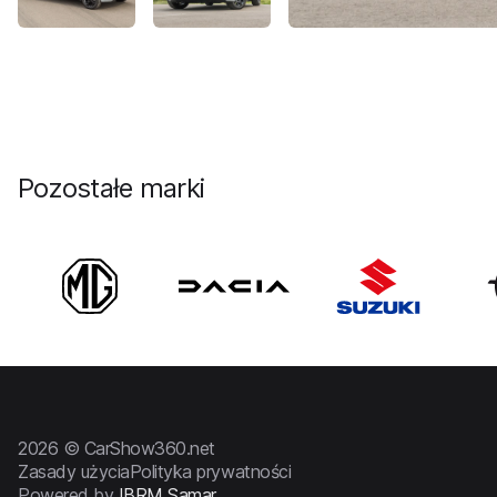
Pozostałe marki
2026 © CarShow360.net
Zasady użycia
Polityka prywatności
Powered by
IBRM Samar