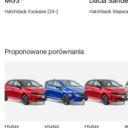
MG3
Dacia Sand
Hatchback Exclusive [24-]
Hatchback Stepway
Proponowane porównania
F FL2023
V FL2023
F FL2023
VI