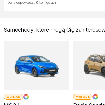
Dane odpowiadają
0
konfiguracji
Samochody, które mogą Cię zaintereso
W OFERCIE
W OFERCIE
I