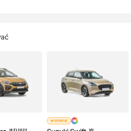
wać
W OFERCIE
III FL2022
VII