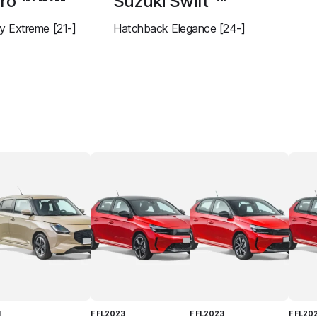
ero
Suzuki Swift
 Extreme [21-]
Hatchback Elegance [24-]
I
F FL2023
F FL2023
F FL20