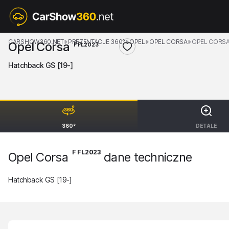
CARSHOW360.NET
PREZENTACJE 360°
OPEL
OPEL CORSA
OPEL CORSA
Opel Corsa
F FL2023
Hatchback GS [19-]
360°
DETALE
F FL2023
Opel Corsa
dane techniczne
Hatchback GS [19-]