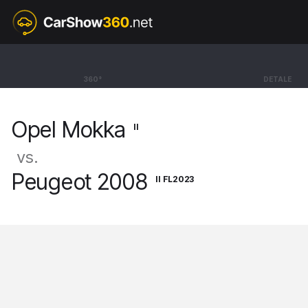
II
Opel Mokka
360°
DETALE
SUV Ultimate [20-]
Opel Mokka
II
vs.
Peugeot 2008
II FL2023