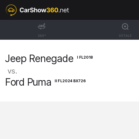
I FL2018
Jeep Renegade
360°
DETALE
SUV Summit [14-]
Jeep Renegade
I FL2018
vs.
Ford Puma
II FL2024 BX726