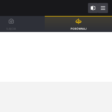
II FL2024 BX726
Ford Puma
UJĘCIA
PORÓWNAJ
SUV ST Line X [19-]