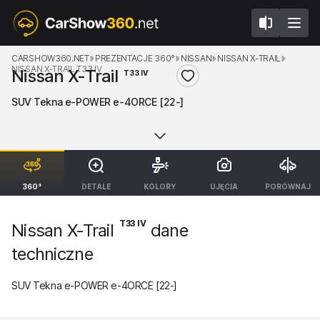
CARSHOW360.NET
PREZENTACJE 360°
NISSAN
NISSAN X-TRAIL
NISSAN X-TRAIL T33 IV
Nissan X-Trail
T33 IV
SUV Tekna e-POWER e-4ORCE [22-]
360°
DETALE
KOLORY
UJĘCIA
PORÓWNAJ
T33 IV
Nissan X-Trail
dane
techniczne
SUV Tekna e-POWER e-4ORCE [22-]