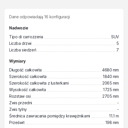
Dane odpowiadają
16
konfiguracji
Nadwozie
Tipo di carrozzeria
SUV
Liczba drzwi
5
Liczba siedzeń
7
Wymiary
Długość całkowita
4680 mm
Szerokość całkowita
1840 mm
Szerokość całkowita z lusterkami
2065 mm
Wysokość całkowita
1725 mm
Rozstaw osi
2705 mm
Zwis przedni
-
Zwis tylny
-
Średnica zawracania pomiędzy krawężnikami
11.1 m
Prześwit
198 mm