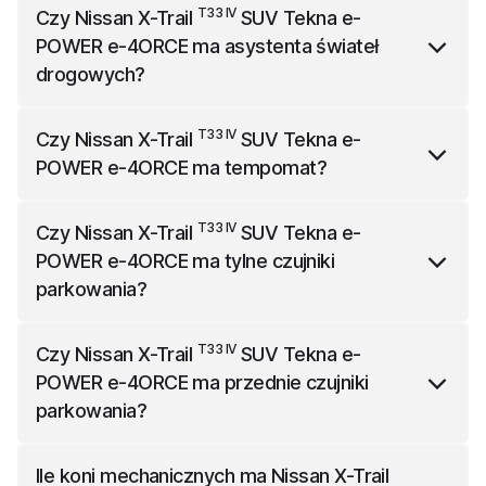
Nissan X-Trail
SUV Tekna e-POWER e-4ORCE
T33 IV
Czy
Nissan X-Trail
SUV Tekna e-
ma 4680 mm długości, 2065 mm szerokości (z
POWER e-4ORCE
ma asystenta świateł
lusterkami) i 1725 mm wysokości.
drogowych?
T33 IV
Nissan X-Trail
SUV Tekna e-POWER e-4ORCE
T33 IV
Czy
Nissan X-Trail
SUV Tekna e-
nie ma asystenta świateł drogowych.
POWER e-4ORCE
ma tempomat?
T33 IV
Nissan X-Trail
SUV Tekna e-POWER e-4ORCE
T33 IV
Czy
Nissan X-Trail
SUV Tekna e-
nie ma tempomatu.
POWER e-4ORCE
ma tylne czujniki
parkowania?
T33 IV
Nissan X-Trail
SUV Tekna e-POWER e-4ORCE
T33 IV
Czy
Nissan X-Trail
SUV Tekna e-
ma w standardzie tylne czujniki parkowania.
POWER e-4ORCE
ma przednie czujniki
parkowania?
T33 IV
Nissan X-Trail
SUV Tekna e-POWER e-4ORCE
Ile koni mechanicznych ma
Nissan X-Trail