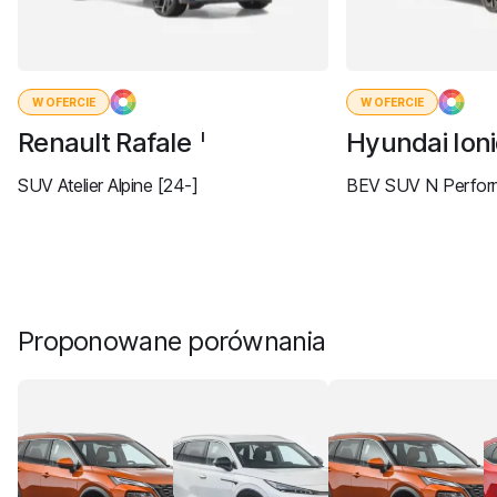
W OFERCIE
W OFERCIE
Renault Rafale
Hyundai Ion
I
SUV Atelier Alpine [24-]
BEV SUV N Perform
Proponowane porównania