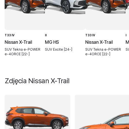
T33 IV
II
T33 IV
I
Nissan X-Trail
MG HS
Nissan X-Trail
M
SUV Tekna e-POWER
SUV Excite [24-]
SUV Tekna e-POWER
S
e-4ORCE [22-]
e-4ORCE [22-]
Zdjęcia
Nissan X-Trail