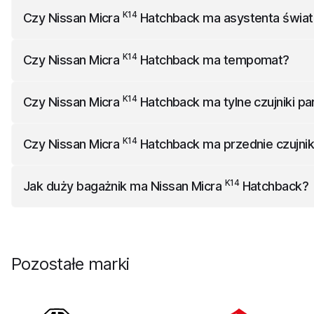
K14
Nissan Micra
Hatchback
nie ma napędu na cztery koła.
K14
Czy
Nissan Micra
Hatchback
ma asystenta świat
K14
Nissan Micra
Hatchback
nie ma asystenta świateł drog
K14
Czy
Nissan Micra
Hatchback
ma tempomat?
K14
Nissan Micra
Hatchback
ma w standardzie tempomat.
K14
Czy
Nissan Micra
Hatchback
ma tylne czujniki p
K14
Nissan Micra
Hatchback
ma w standardzie tylne czujnik
K14
Czy
Nissan Micra
Hatchback
ma przednie czujnik
K14
Nissan Micra
Hatchback
nie ma przednich czujników pa
K14
Jak duży bagażnik ma
Nissan Micra
Hatchback
?
K14
Nissan Micra
Hatchback
ma bagażnik o pojemności 300 
Pozostałe marki