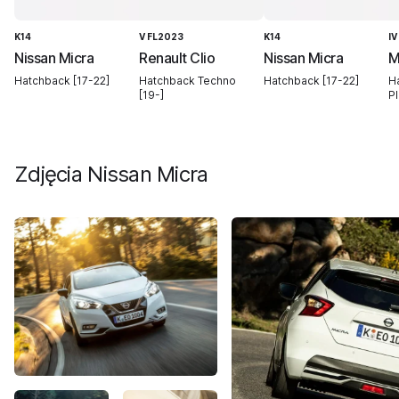
K14
V FL2023
K14
IV
Nissan Micra
Renault Clio
Nissan Micra
M
Hatchback [17-22]
Hatchback Techno
Hatchback [17-22]
H
[19-]
Pl
Zdjęcia
Nissan Micra