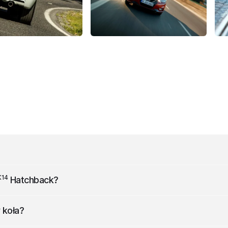
szerokości (z lusterkami) i 1455 mm wysokości.
K14
Hatchback
?
 s.
 koła?