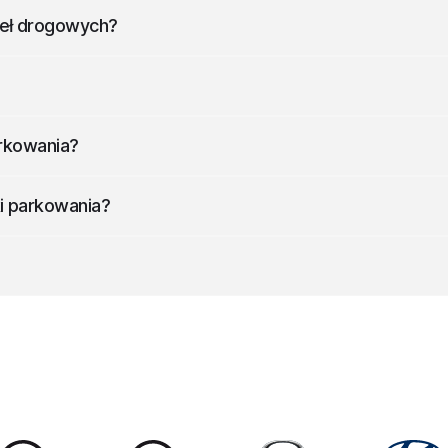
eł drogowych?
owych.
arkowania?
i parkowania.
i parkowania?
rkowania.
l.