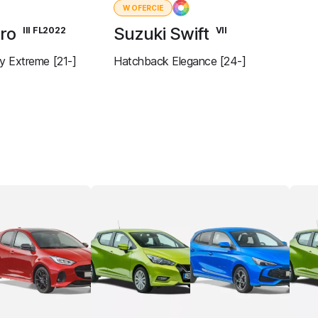
W OFERCIE
ero
Suzuki Swift
III FL2022
VII
 Extreme [21-]
Hatchback Elegance [24-]