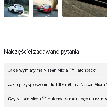
Najczęściej zadawane pytania
K14
Jakie wymiary ma
Nissan Micra
Hatchback
?
K14
Nissan Micra
Hatchback
ma 3999 mm długości, 1935 mm 
Jakie przyspieszenie do 100km/h ma
Nissan Micra
K14
Nissan Micra
Hatchback
przyspiesza do 100km/h w 11.8
K14
Czy
Nissan Micra
Hatchback
ma napęd na cztery