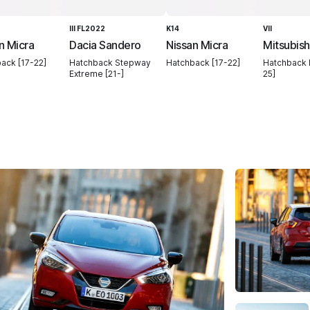
III FL2022
K14
VII
n Micra
Dacia Sandero
Nissan Micra
Mitsubish
ack [17-22]
Hatchback Stepway
Hatchback [17-22]
Hatchback I
Extreme [21-]
25]