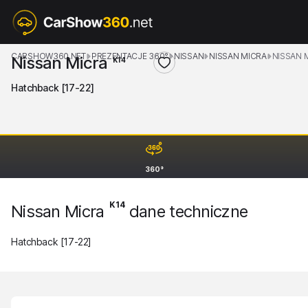
CARSHOW360.NET
PREZENTACJE 360°
NISSAN
NISSAN MICRA
NISSAN 
Nissan Micra
K14
Hatchback [17-22]
360°
K14
Nissan Micra
dane techniczne
Hatchback [17-22]