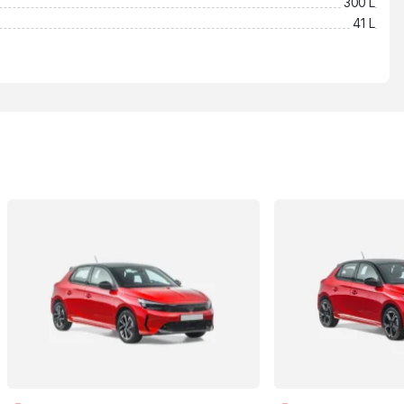
300 L
41 L