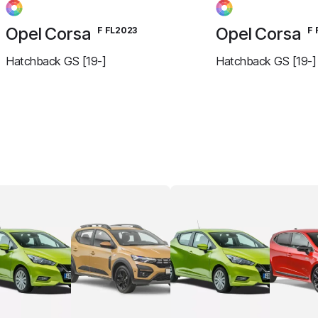
Opel Corsa
Opel Corsa
F FL2023
F 
Hatchback GS [19-]
Hatchback GS [19-]