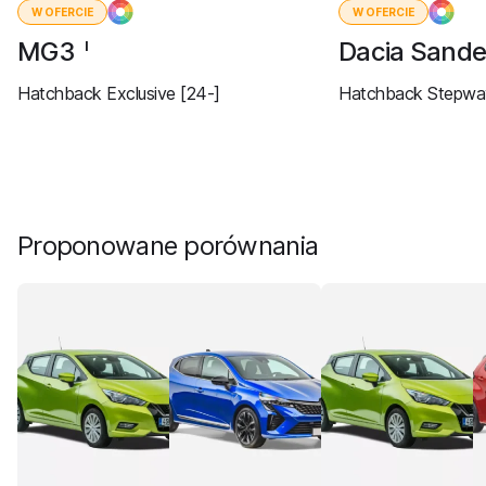
W OFERCIE
W OFERCIE
MG3
Dacia Sand
I
Hatchback Exclusive [24-]
Hatchback Stepway
Proponowane porównania