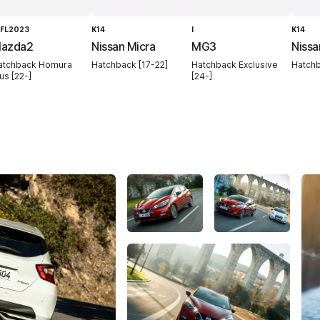
 FL2023
K14
I
K14
azda2
Nissan Micra
MG3
Nissa
atchback Homura
Hatchback [17-22]
Hatchback Exclusive
Hatchb
us [22-]
[24-]