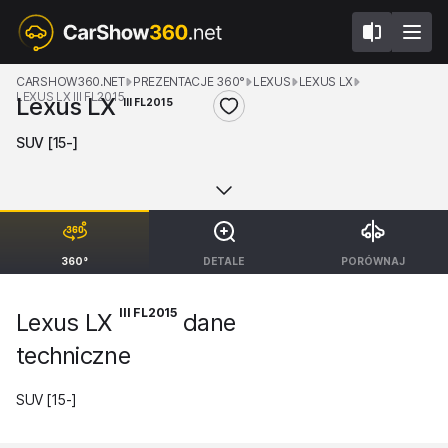
CARSHOW360.NET
PREZENTACJE 360°
LEXUS
LEXUS LX
LEXUS LX III FL2015
Lexus LX
III FL2015
SUV [15-]
360°
DETALE
PORÓWNAJ
III FL2015
Lexus LX
dane
techniczne
SUV [15-]