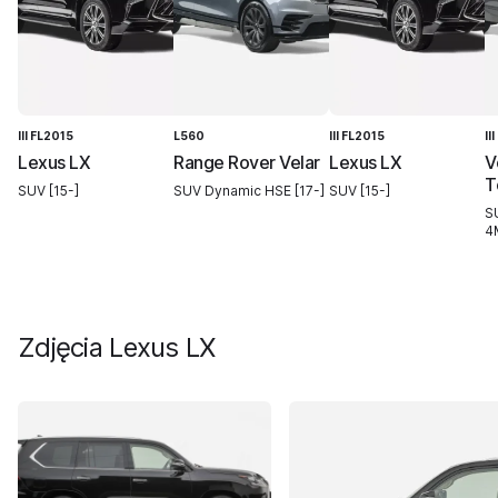
III FL2015
L560
III FL2015
II
Lexus LX
Range Rover Velar
Lexus LX
V
T
SUV [15-]
SUV Dynamic HSE [17-]
SUV [15-]
S
4
Zdjęcia
Lexus LX