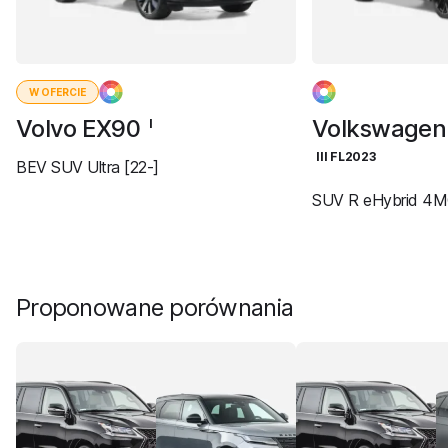
W OFERCIE
Volvo EX90
Volkswagen
I
III FL2023
BEV SUV Ultra [22-]
SUV R eHybrid 4M
Proponowane porównania