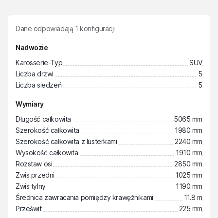
Dane odpowiadają
1
konfiguracji
Nadwozie
Karosserie-Typ
SUV
Liczba drzwi
5
Liczba siedzeń
5
Wymiary
Długość całkowita
5065 mm
Szerokość całkowita
1980 mm
Szerokość całkowita z lusterkami
2240 mm
Wysokość całkowita
1910 mm
Rozstaw osi
2850 mm
Zwis przedni
1025 mm
Zwis tylny
1190 mm
Średnica zawracania pomiędzy krawężnikami
11.8 m
Prześwit
225 mm