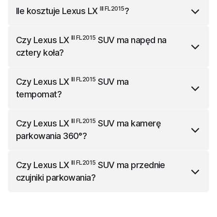
III FL2015
Lexus LX
SUV
ma 5065 mm długości, 2240
III FL2015
Ile kosztuje
Lexus LX
?
mm szerokości (z lusterkami) i 1910 mm wysokości.
III FL2015
Lexus LX
kosztuje 599900zł.
III FL2015
Czy
Lexus LX
SUV
ma napęd na
cztery koła?
III FL2015
Lexus LX
SUV
ma napęd na cztery koła.
III FL2015
Czy
Lexus LX
SUV
ma
tempomat?
III FL2015
Lexus LX
SUV
ma w standardzie tempomat.
III FL2015
Czy
Lexus LX
SUV
ma kamerę
parkowania 360°?
III FL2015
Lexus LX
SUV
ma w standardzie kamerę
III FL2015
Czy
Lexus LX
SUV
ma przednie
parkowania 360°.
czujniki parkowania?
III FL2015
Lexus LX
SUV
ma w standardzie przednie
czujniki parkowania.