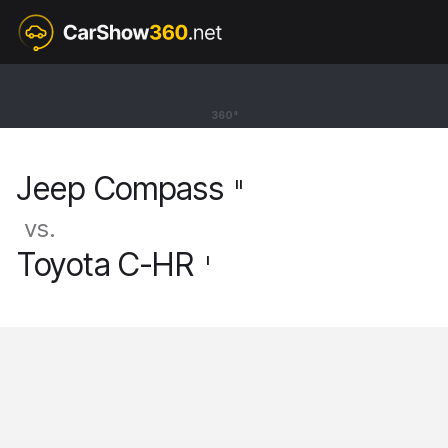
II
Jeep Compass
360°
SUV [17-]
Jeep Compass
II
vs.
Toyota C-HR
I