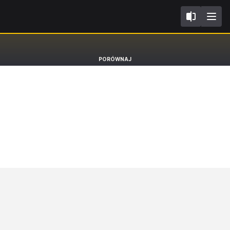
I
Toyota C-HR
PORÓWNAJ
SUV [16-23]