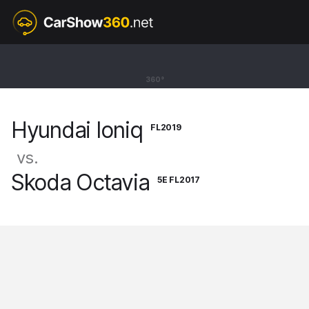
FL2019
Hyundai Ioniq
360°
BEV Hatchback Electric [16-22]
Hyundai Ioniq
FL2019
vs.
Skoda Octavia
5E FL2017