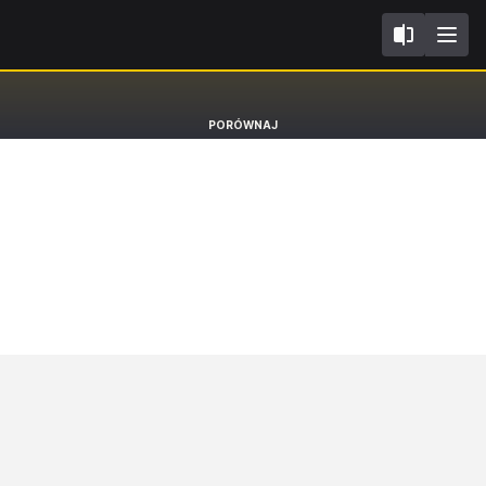
5E FL2017
Skoda Octavia
PORÓWNAJ
Hatchback [13-20]