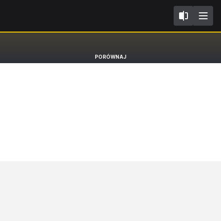
I
Skoda Enyaq iV
PORÓWNAJ
BEV SUV 60 [20-]