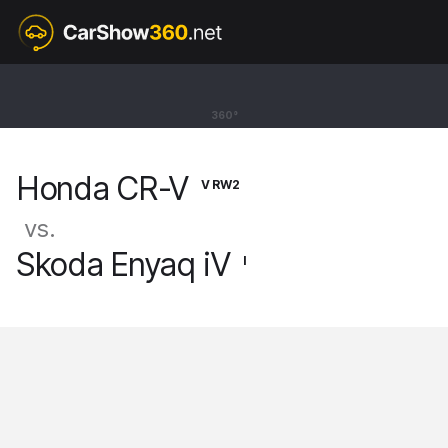
V RW2
Honda CR-V
360°
SUV [18-23]
Honda CR-V
V RW2
vs.
Skoda Enyaq iV
I