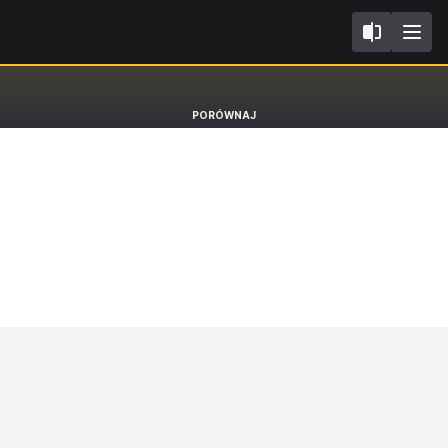
IV
Renault Megane
PORÓWNAJ
Grandtour GT Line [16-]