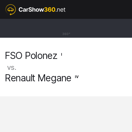
I
FSO Polonez
360°
Liftback 1500 [78-96]
FSO Polonez
I
vs.
Renault Megane
IV