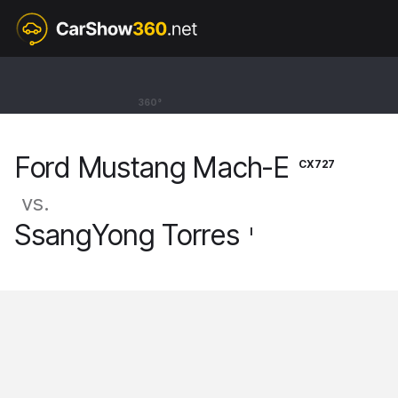
CX727
Ford Mustang Mach-E
360°
BEV SUV Frost White [21-]
Ford Mustang Mach-E
CX727
vs.
SsangYong Torres
I