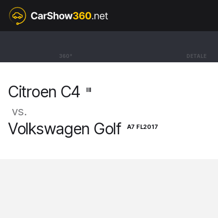
III
Citroen C4
360°
DETALE
Hatchback Max [20-]
Citroen C4
III
vs.
Volkswagen Golf
A7 FL2017