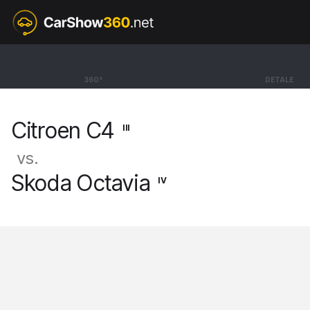
III
Citroen C4
360°
DETALE
Hatchback Max [20-]
Citroen C4
III
vs.
Skoda Octavia
IV