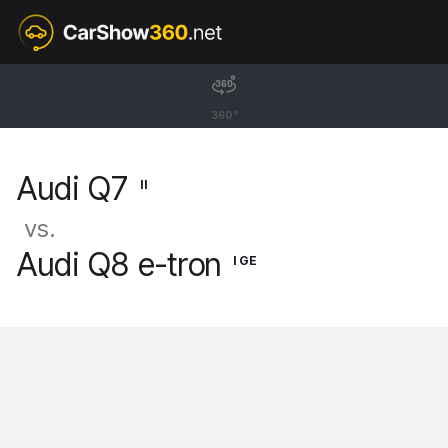
II
Audi Q7
360°
SUV [15-]
Audi Q7
II
vs.
Audi Q8 e-tron
I GE