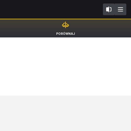
I GE
Audi Q8 e-tron
PORÓWNAJ
BEV SUV e-tron Sportback 55 S Line quattro [22-25]