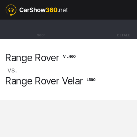
V L460
Range Rover
360°
DETALE
SUV LWB HSE [21-]
Range Rover
V L460
vs.
Range Rover Velar
L560