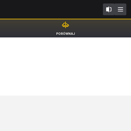
F
Opel Corsa
PORÓWNAJ
BEV Hatchback e [19-]