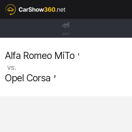
I
Alfa Romeo MiTo
360°
Hatchback [08-18]
Alfa Romeo MiTo
I
vs.
Opel Corsa
F