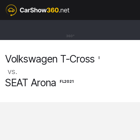
I
Volkswagen T-Cross
360°
SUV R Line [18-]
Volkswagen T-Cross
I
vs.
SEAT Arona
FL2021