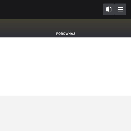
FL2021
SEAT Arona
PORÓWNAJ
SUV Marina [17-]