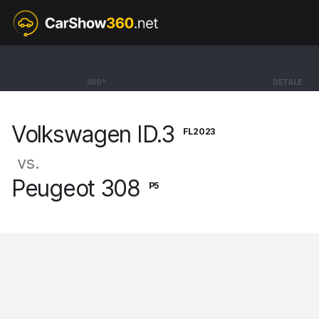
FL2023
Volkswagen ID.3
360°
DETALE
BEV Hatchback Pro Performance [20-]
Volkswagen ID.3
FL2023
vs.
Peugeot 308
P5