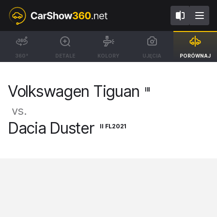
III
II FL2021
Volkswagen Tiguan
Dacia Duster
360°
DETALE
KOLORY
UJĘCIA
PORÓWNAJ
SUV R-line [24-]
SUV Prestige [18-24]
Volkswagen Tiguan
III
vs.
Dacia Duster
II FL2021