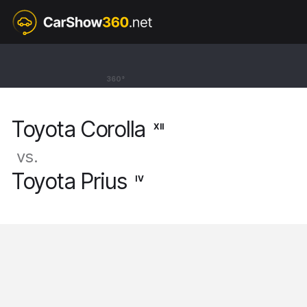
XII
Toyota Corolla
360°
Touring Sports [18-]
Toyota Corolla
XII
vs.
Toyota Prius
IV