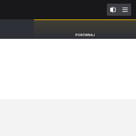
IV
Toyota Prius
PORÓWNAJ
Hatchback PHEV [16-23]