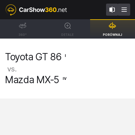
I
IV
Toyota GT 86
Mazda MX-5
360°
DETALE
PORÓWNAJ
Coupe [12-20]
Kabrio RF [15-]
Toyota GT 86
I
vs.
Mazda MX-5
IV