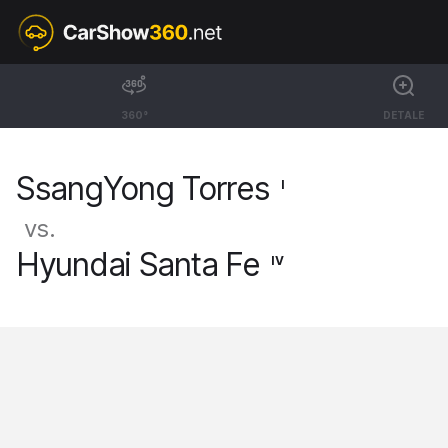
I
SsangYong Torres
360°
DETALE
SUV Wild 4x4 [23-25]
SsangYong Torres
I
vs.
Hyundai Santa Fe
IV