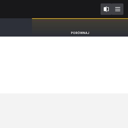
FL2023
Skoda Scala
PORÓWNAJ
Hatchback Selection [19-]