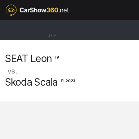
IV
SEAT Leon
360°
Kombi Sportstourer [20-]
SEAT Leon
IV
vs.
Skoda Scala
FL2023