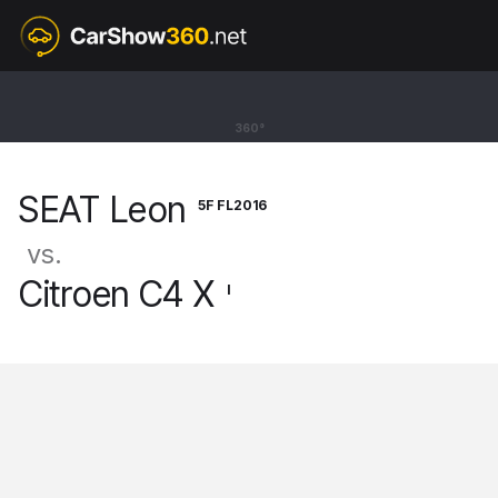
5F FL2016
SEAT Leon
360°
Kombi ST [13-20]
SEAT Leon
5F FL2016
vs.
Citroen C4 X
I