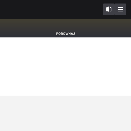
I
Citroen C4 X
PORÓWNAJ
Sedan MAX [22-]