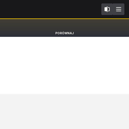
I
Citroen C4 X
PORÓWNAJ
Sedan MAX [22-]