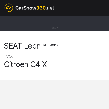
5F FL2016
SEAT Leon
360°
ST Cupra [13-20]
SEAT Leon
5F FL2016
vs.
Citroen C4 X
I