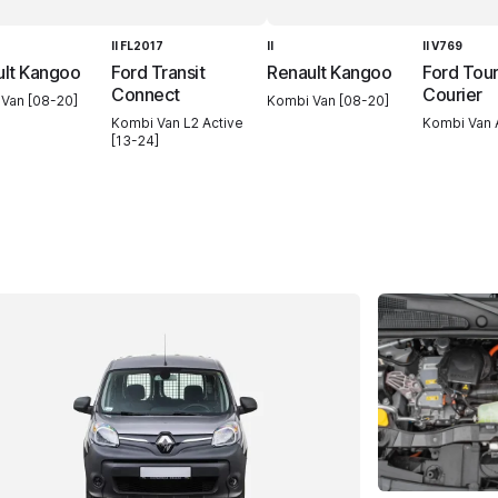
II FL2017
II
II V769
ult Kangoo
Ford Transit
Renault Kangoo
Ford Tou
Connect
Courier
Van [08-20]
Kombi Van [08-20]
Kombi Van L2 Active
Kombi Van A
[13-24]