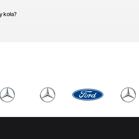
0 zł do 116 358 zł.
y koła?