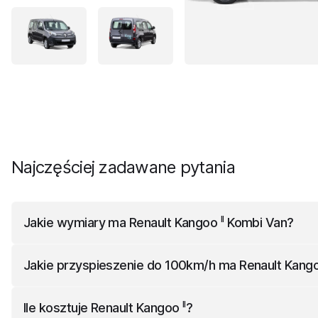
Najczęściej zadawane pytania
II
Jakie wymiary ma
Renault Kangoo
Kombi Van
?
II
Renault Kangoo
Kombi Van
ma 4282 mm długości, 2133 mm
Jakie przyspieszenie do 100km/h ma
Renault Kang
II
Renault Kangoo
Kombi Van
przyspiesza do 100km/h w 13.
II
Ile kosztuje
Renault Kangoo
?