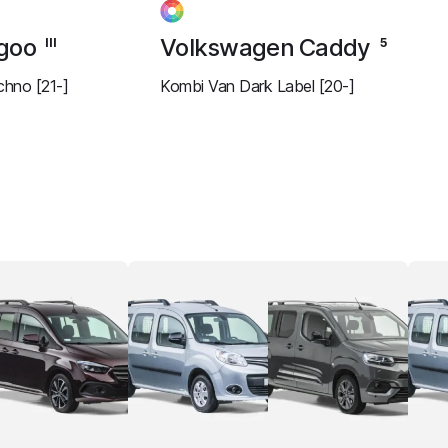
ngoo
Volkswagen Caddy
III
5
hno [21-]
Kombi Van Dark Label [20-]