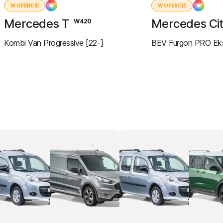
W OFERCIE
W OFERCIE
Mercedes T
Mercedes Ci
W420
Kombi Van Progressive [22-]
BEV Furgon PRO Ekst