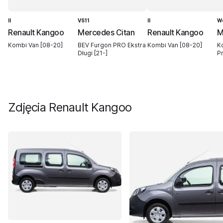
II
VS11
II
W
Renault Kangoo
Mercedes Citan
Renault Kangoo
M
Kombi Van [08-20]
BEV Furgon PRO Ekstra
Kombi Van [08-20]
K
Długi [21-]
P
Zdjęcia
Renault Kangoo