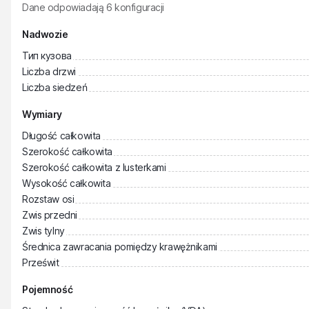
Dane odpowiadają
6
konfiguracji
Nadwozie
Тип кузова
Liczba drzwi
Liczba siedzeń
Wymiary
Długość całkowita
Szerokość całkowita
Szerokość całkowita z lusterkami
Wysokość całkowita
Rozstaw osi
Zwis przedni
Zwis tylny
Średnica zawracania pomiędzy krawężnikami
Prześwit
Pojemność