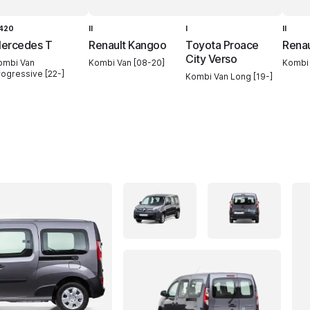
420
II
I
II
ercedes T
Renault Kangoo
Toyota Proace
Rena
City Verso
ombi Van
Kombi Van [08-20]
Kombi 
rogressive [22-]
Kombi Van Long [19-]