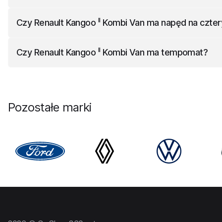
II
Renault Kangoo
w zależności od wersji kosztuje od 54 95
II
Czy
Renault Kangoo
Kombi Van
ma napęd na czter
II
Renault Kangoo
Kombi Van
nie ma napędu na cztery koła.
II
Czy
Renault Kangoo
Kombi Van
ma tempomat?
II
Renault Kangoo
Kombi Van
ma tempomat jako opcja.
Pozostałe marki