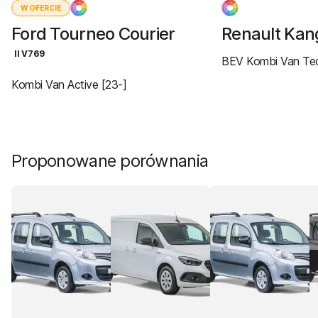
W OFERCIE
Ford Tourneo Courier
Renault Ka
II V769
BEV Kombi Van Tec
Kombi Van Active [23-]
Proponowane porównania