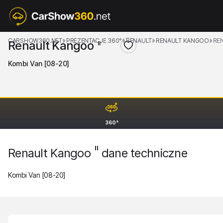
CARSHOW360.NET
PREZENTACJE 360°
RENAULT
RENAULT KANGOO
RE
Renault Kangoo
II
Kombi Van [08-20]
360°
II
Renault Kangoo
dane techniczne
Kombi Van [08-20]