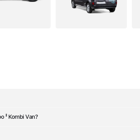
 szerokości (z lusterkami) i 1799 mm wysokości.
II
oo
Kombi Van
?
8 s.