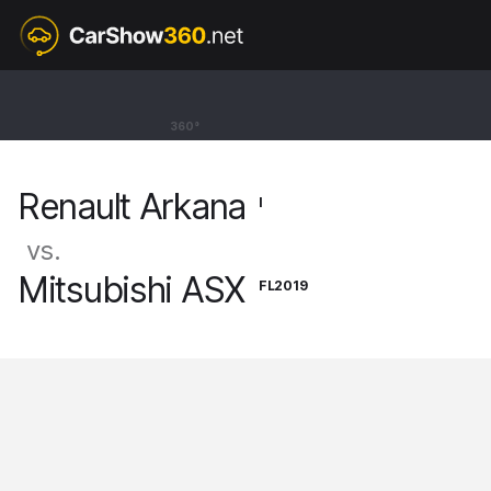
I
Renault Arkana
360°
SUV [21-]
Renault Arkana
I
vs.
Mitsubishi ASX
FL2019