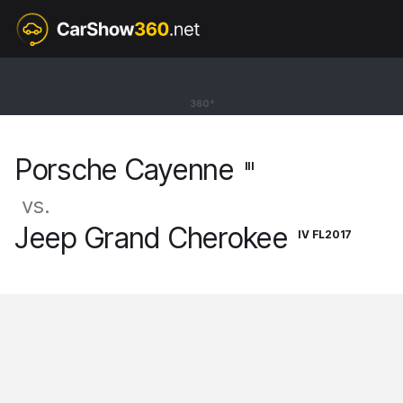
III
Porsche Cayenne
360°
SUV S [17-]
Porsche Cayenne
III
vs.
Jeep Grand Cherokee
IV FL2017