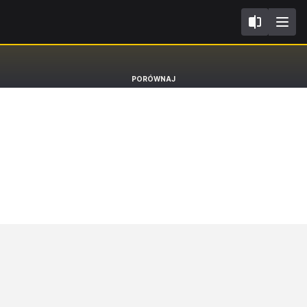
IV
Ford Focus
PORÓWNAJ
Kombi ST-Line [18-25]