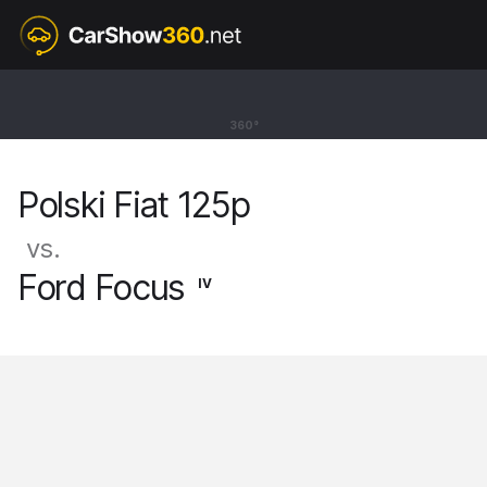
Polski Fiat 125p
360°
Karetka [68-91]
Polski Fiat 125p
vs.
Ford Focus
IV