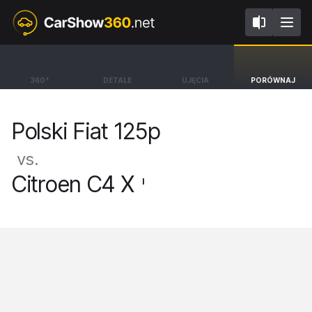
I
Polski Fiat 125p
Citroen C4 X
360°
DETALE
UJĘCIA
PORÓWNAJ
Pickup '75 [68-91]
Sedan MAX [22-]
Polski Fiat 125p
vs.
Citroen C4 X
I