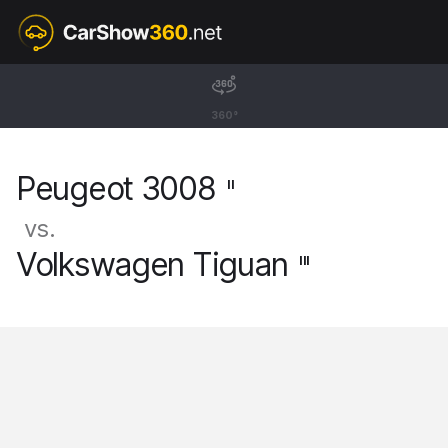
II
Peugeot 3008
360°
SUV GT Hybrid4 [16-24]
Peugeot 3008
II
vs.
Volkswagen Tiguan
III