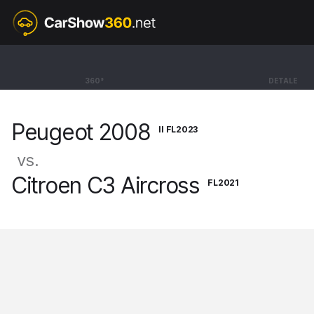
II FL2023
Peugeot 2008
360°
DETALE
SUV GT Hybrid [19-]
Peugeot 2008
II FL2023
vs.
Citroen C3 Aircross
FL2021