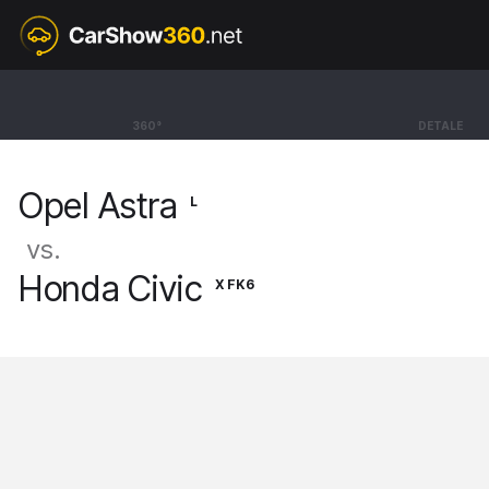
L
Opel Astra
360°
DETALE
BEV Sport Tourer Electric GS [21-]
Opel Astra
L
vs.
Honda Civic
X FK6