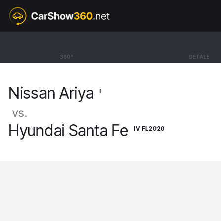
I
Nissan Ariya
360°
DETALE
BEV SUV Evolve + [22-]
Nissan Ariya
I
vs.
Hyundai Santa Fe
IV FL2020